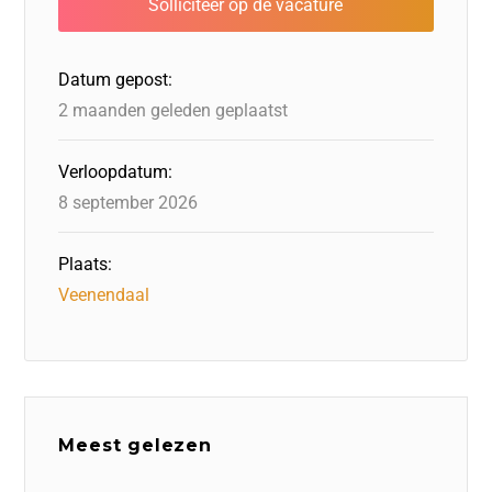
o
n
o
s
p
o
n
p
Datum gepost:
k
2 maanden geleden geplaatst
Verloopdatum:
8 september 2026
Plaats:
Veenendaal
Meest gelezen