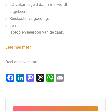
8% vakantiegeld dat in mei wordt
uitgekeerd.
Reiskostenvergoeding.
Een
laptop en telefoon van de zaak.
Lees hier meer
Deel deze vacature:
F
Li
M
T
W
E
a
n
a
hr
h
m
c
k
st
e
at
ai
e
e
o
a
s
l
b
dI
d
d
A