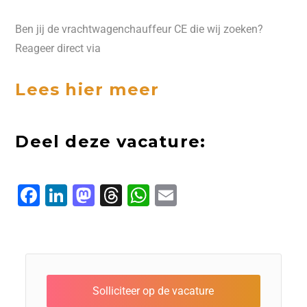
Ben jij de vrachtwagenchauffeur CE die wij zoeken?
Reageer direct via
Lees hier meer
Deel deze vacature:
F
L
M
T
W
E
a
i
a
h
h
m
c
n
s
r
a
ai
e
k
t
e
t
l
b
e
o
a
s
o
d
d
d
A