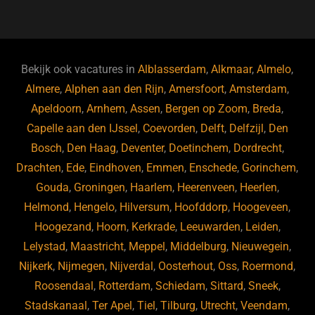
a
u
n
e
c
e
k
e
e
s
e
d
b
ky
dI
Bekijk ook vacatures in
Alblasserdam
,
Alkmaar
,
Almelo
,
o
n
Almere
,
Alphen aan den Rijn
,
Amersfoort
,
Amsterdam
,
Apeldoorn
,
Arnhem
,
Assen
,
Bergen op Zoom
,
Breda
,
o
Capelle aan den IJssel
,
Coevorden
,
Delft
,
Delfzijl
,
Den
k
Bosch
,
Den Haag
,
Deventer
,
Doetinchem
,
Dordrecht
,
Drachten
,
Ede
,
Eindhoven
,
Emmen
,
Enschede
,
Gorinchem
,
Gouda
,
Groningen
,
Haarlem
,
Heerenveen
,
Heerlen
,
Helmond
,
Hengelo
,
Hilversum
,
Hoofddorp
,
Hoogeveen
,
Hoogezand
,
Hoorn
,
Kerkrade
,
Leeuwarden
,
Leiden
,
Lelystad
,
Maastricht
,
Meppel
,
Middelburg
,
Nieuwegein
,
Nijkerk
,
Nijmegen
,
Nijverdal
,
Oosterhout
,
Oss
,
Roermond
,
Roosendaal
,
Rotterdam
,
Schiedam
,
Sittard
,
Sneek
,
Stadskanaal
,
Ter Apel
,
Tiel
,
Tilburg
,
Utrecht
,
Veendam
,