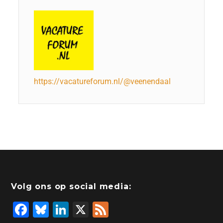
https://vacatureforum.nl/@veenendaal
Volg ons op social media:
F
Bl
Li
X
F