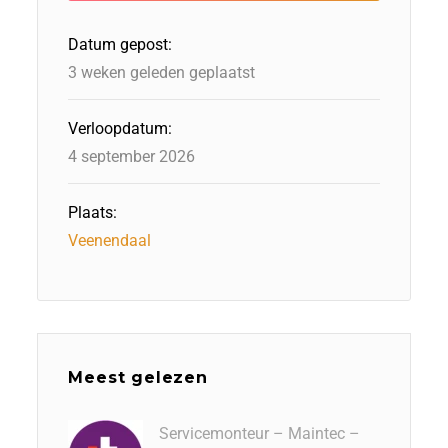
o
I
o
s
p
Datum gepost:
k
n
n
p
3 weken geleden geplaatst
Verloopdatum:
4 september 2026
Plaats:
Veenendaal
Meest gelezen
Servicemonteur – Maintec –