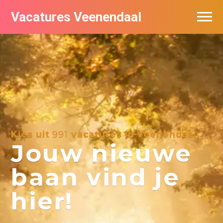
Vacatures Veenendaal
Vacatures per bedrijf in Veendaal
Kies uit
991
vacatures in Veenendaal
Jouw nieuwe
baan vind je
hier!