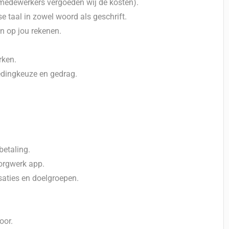
medewerkers vergoeden wij de kosten).
 taal in zowel woord als geschrift.
n op jou rekenen.
rken.
ledingkeuze en gedrag.
betaling.
Zorgwerk app.
saties en doelgroepen.
oor.