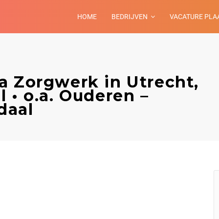
HOME
BEDRIJVEN
VACATURE PLA
a Zorgwerk in Utrecht,
 • o.a. Ouderen –
daal