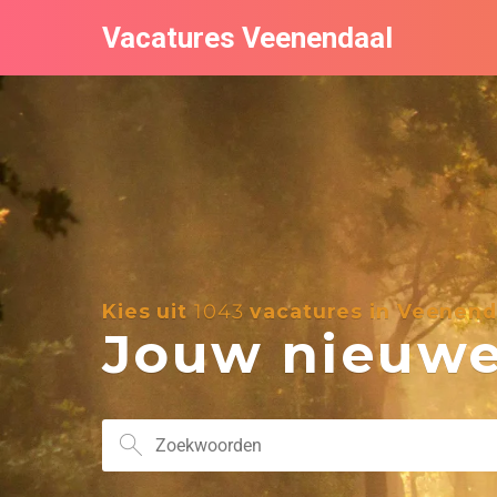
Vacatures Veenendaal
Kies uit
1043
vacatures in Veenend
Jouw nieuwe 