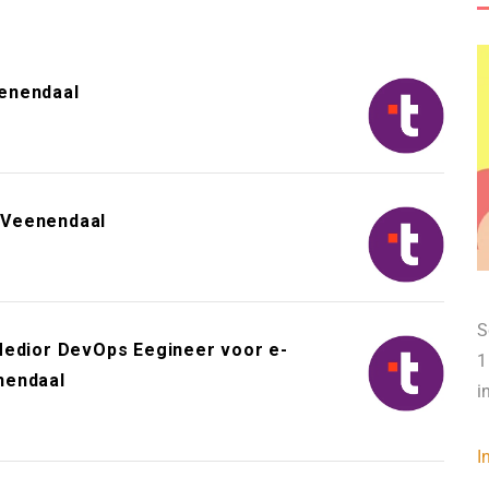
enendaal
 Veenendaal
S
Medior DevOps Eegineer voor e-
1
nendaal
i
I