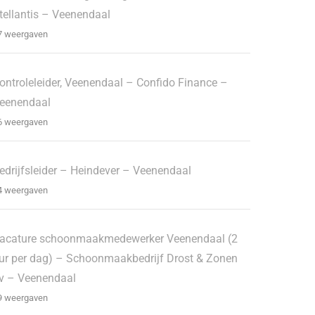
tellantis – Veenendaal
7 weergaven
ontroleleider, Veenendaal – Confido Finance –
eenendaal
6 weergaven
edrijfsleider – Heindever – Veenendaal
4 weergaven
acature schoonmaakmedewerker Veenendaal (2
ur per dag) – Schoonmaakbedrijf Drost & Zonen
v – Veenendaal
9 weergaven