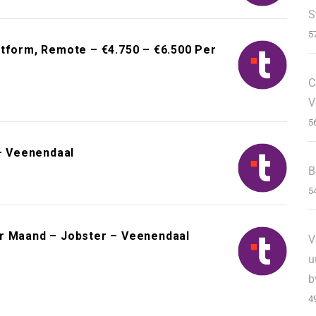
S
5
atform, Remote – €4.750 – €6.500 Per
C
V
5
– Veenendaal
B
5
er Maand – Jobster – Veenendaal
V
u
b
4