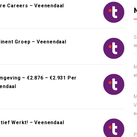
ure Careers – Veenendaal
S
inent Groep – Veenendaal
9
M
8
mgeving – €2.876 – €2.931 Per
endaal
M
V
8
tief Werkt! – Veenendaal
P