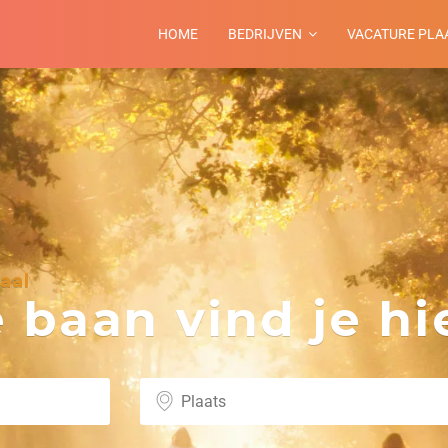
HOME
BEDRIJVEN
VACATURE PLA
aal
baan vind je hie