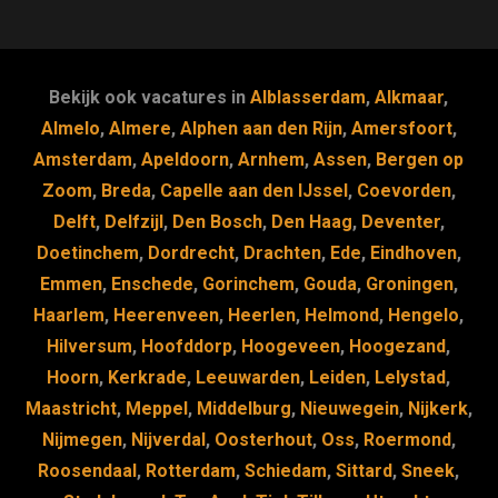
c
e
k
e
e
s
e
d
b
k
dI
Bekijk ook vacatures in
Alblasserdam
,
Alkmaar
,
o
y
n
Almelo
,
Almere
,
Alphen aan den Rijn
,
Amersfoort
,
Amsterdam
,
Apeldoorn
,
Arnhem
,
Assen
,
Bergen op
o
Zoom
,
Breda
,
Capelle aan den IJssel
,
Coevorden
,
k
Delft
,
Delfzijl
,
Den Bosch
,
Den Haag
,
Deventer
,
Doetinchem
,
Dordrecht
,
Drachten
,
Ede
,
Eindhoven
,
Emmen
,
Enschede
,
Gorinchem
,
Gouda
,
Groningen
,
Haarlem
,
Heerenveen
,
Heerlen
,
Helmond
,
Hengelo
,
Hilversum
,
Hoofddorp
,
Hoogeveen
,
Hoogezand
,
Hoorn
,
Kerkrade
,
Leeuwarden
,
Leiden
,
Lelystad
,
Maastricht
,
Meppel
,
Middelburg
,
Nieuwegein
,
Nijkerk
,
Nijmegen
,
Nijverdal
,
Oosterhout
,
Oss
,
Roermond
,
Roosendaal
,
Rotterdam
,
Schiedam
,
Sittard
,
Sneek
,