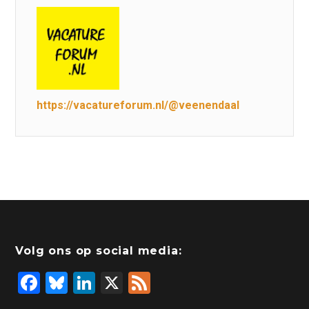
https://vacatureforum.nl/@veenendaal
Volg ons op social media:
F
Bl
Li
X
F
a
u
n
e