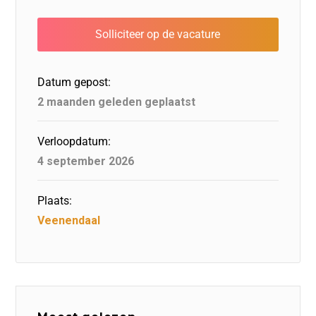
e
e
o
a
s
l
b
dI
d
d
A
o
n
o
s
p
o
n
p
Datum gepost:
k
2 maanden geleden geplaatst
Verloopdatum:
4 september 2026
Plaats:
Veenendaal