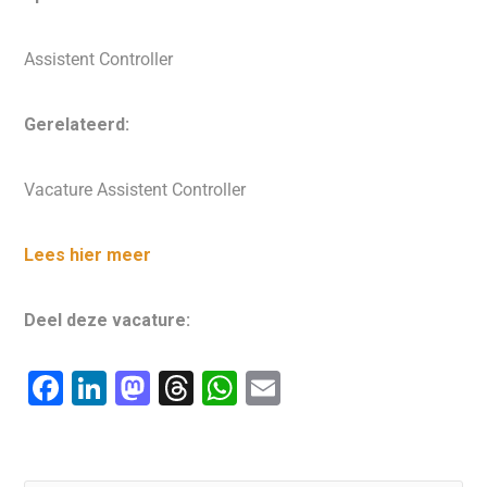
Assistent Controller
Gerelateerd:
Vacature Assistent Controller
Lees hier meer
Deel deze vacature:
F
Li
M
T
W
E
a
n
a
hr
h
m
c
k
st
e
at
ai