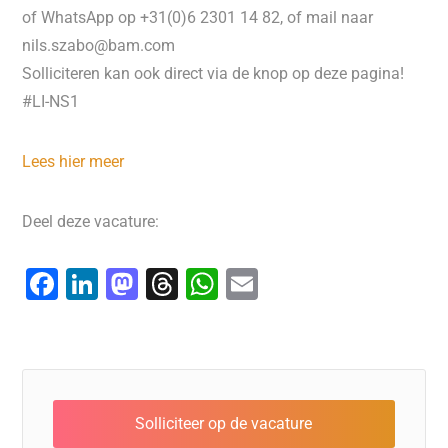
of WhatsApp op +31(0)6 2301 14 82, of mail naar
nils.szabo@bam.com
Solliciteren kan ook direct via de knop op deze pagina!
#LI-NS1
Lees hier meer
Deel deze vacature:
F
Li
M
T
W
E
a
n
a
hr
h
m
c
k
st
e
at
ai
e
e
o
a
s
l
b
dI
d
d
A
o
n
o
s
p