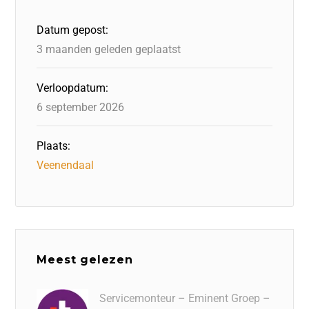
o
n
p
Datum gepost:
k
3 maanden geleden geplaatst
Verloopdatum:
6 september 2026
Plaats:
Veenendaal
Meest gelezen
Servicemonteur – Eminent Groep –