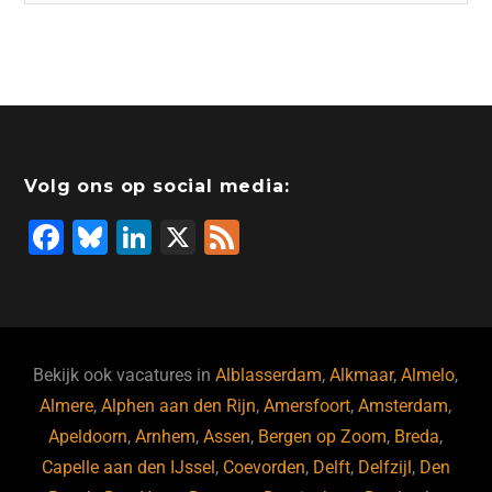
Volg ons op social media:
F
Bl
Li
X
F
a
u
n
e
c
e
k
e
e
s
e
d
b
ky
dI
Bekijk ook vacatures in
Alblasserdam
,
Alkmaar
,
Almelo
,
o
n
Almere
,
Alphen aan den Rijn
,
Amersfoort
,
Amsterdam
,
Apeldoorn
,
Arnhem
,
Assen
,
Bergen op Zoom
,
Breda
,
o
Capelle aan den IJssel
,
Coevorden
,
Delft
,
Delfzijl
,
Den
k