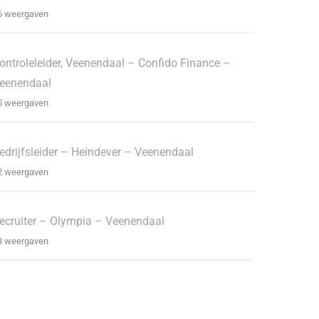
6 weergaven
ontroleleider, Veenendaal – Confido Finance –
eenendaal
5 weergaven
edrijfsleider – Heindever – Veenendaal
2 weergaven
ecruiter – Olympia – Veenendaal
8 weergaven