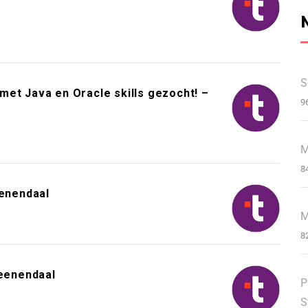
S
et Java en Oracle skills gezocht! –
9
M
8
enendaal
M
8
eenendaal
P
S