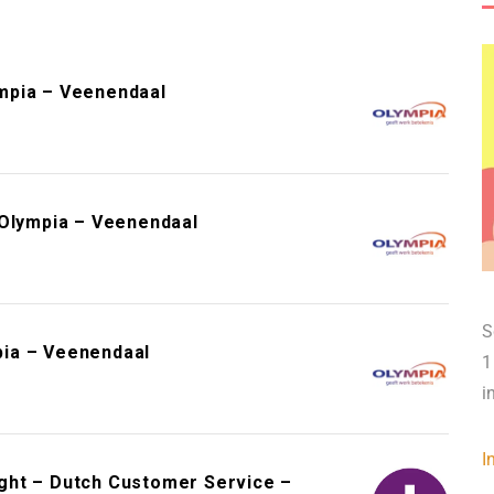
mpia – Veenendaal
 Olympia – Veenendaal
S
ia – Veenendaal
1
i
I
night – Dutch Customer Service –