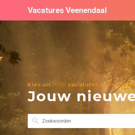
Vacatures Veenendaal
Kies uit
1088
vacatures in Veenend
Jouw nieuwe 