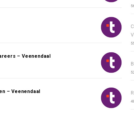
5
C
V
5
Careers – Veenendaal
B
5
en – Veenendaal
R
4