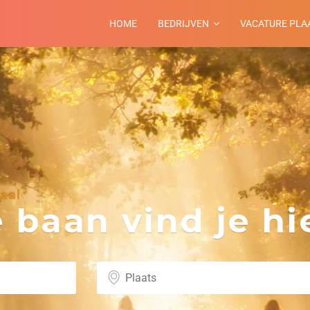
HOME
BEDRIJVEN
VACATURE PLA
aal
baan vind je hie