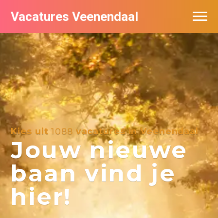
Vacatures Veenendaal
Vacatures per bedrijf in Veendaal
Kies uit
1088
vacatures in Veenendaal
Jouw nieuwe
baan vind je
hier!