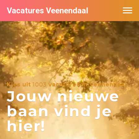
Vacatures Veenendaal
Vacatures per bedrijf in Veendaal
Kies uit
1003
vacatures in Veenendaal
Jouw nieuwe
baan vind je
hier!