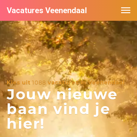
Vacatures Veenendaal
Vacatures per bedrijf in Veendaal
Kies uit
1088
vacatures in Veenendaal
Jouw nieuwe
baan vind je
hier!