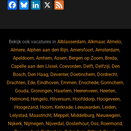
F
Bl
Li
X
F
a
u
n
e
c
e
k
e
e
s
e
d
b
ky
dI
Bekijk ook vacatures in
Alblasserdam
,
Alkmaar
,
Almelo
,
o
n
Almere
,
Alphen aan den Rijn
,
Amersfoort
,
Amsterdam
,
Apeldoorn
,
Arnhem
,
Assen
,
Bergen op Zoom
,
Breda
,
o
Capelle aan den IJssel
,
Coevorden
,
Delft
,
Delfzijl
,
Den
k
Bosch
,
Den Haag
,
Deventer
,
Doetinchem
,
Dordrecht
,
Drachten
,
Ede
,
Eindhoven
,
Emmen
,
Enschede
,
Gorinchem
,
Gouda
,
Groningen
,
Haarlem
,
Heerenveen
,
Heerlen
,
Helmond
,
Hengelo
,
Hilversum
,
Hoofddorp
,
Hoogeveen
,
Hoogezand
,
Hoorn
,
Kerkrade
,
Leeuwarden
,
Leiden
,
Lelystad
,
Maastricht
,
Meppel
,
Middelburg
,
Nieuwegein
,
Nijkerk
,
Nijmegen
,
Nijverdal
,
Oosterhout
,
Oss
,
Roermond
,