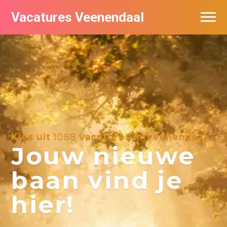
Vacatures Veenendaal
Vacatures per bedrijf in Veendaal
Kies uit
1088
vacatures in Veenendaal
Jouw nieuwe
baan vind je
hier!