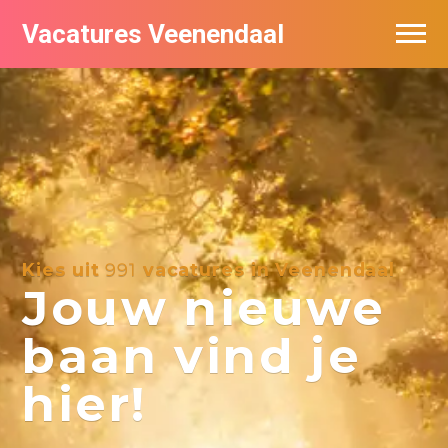
Vacatures Veenendaal
Vacatures per bedrijf in Veendaal
Kies uit
991
vacatures in Veenendaal
Jouw nieuwe
baan vind je
hier!