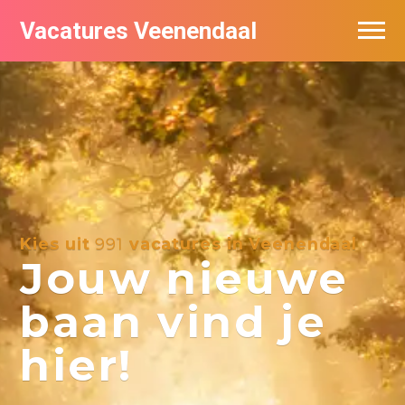
Vacatures Veenendaal
Vacatures per bedrijf in Veendaal
Kies uit
991
vacatures in Veenendaal
Jouw nieuwe
baan vind je
hier!