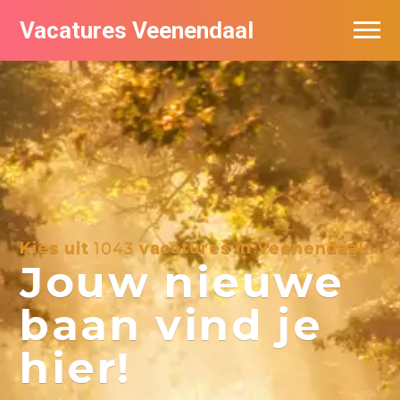
Vacatures Veenendaal
Vacatures per bedrijf in Veendaal
Kies uit
1043
vacatures in Veenendaal
Jouw nieuwe
baan vind je
hier!