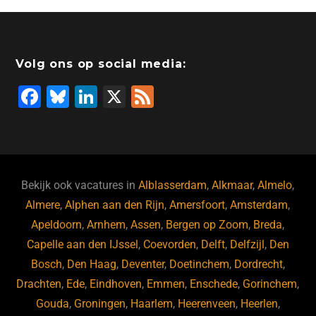
Volg ons op social media:
F
Bl
Li
X
F
a
u
n
e
c
e
k
e
e
s
e
d
b
ky
dI
Bekijk ook vacatures in
Alblasserdam
,
Alkmaar
,
Almelo
,
o
n
Almere
,
Alphen aan den Rijn
,
Amersfoort
,
Amsterdam
,
Apeldoorn
,
Arnhem
,
Assen
,
Bergen op Zoom
,
Breda
,
o
Capelle aan den IJssel
,
Coevorden
,
Delft
,
Delfzijl
,
Den
k
Bosch
,
Den Haag
,
Deventer
,
Doetinchem
,
Dordrecht
,
Drachten
,
Ede
,
Eindhoven
,
Emmen
,
Enschede
,
Gorinchem
,
Gouda
,
Groningen
,
Haarlem
,
Heerenveen
,
Heerlen
,