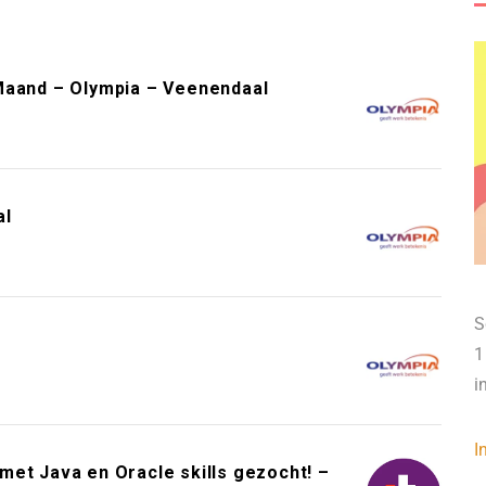
Maand – Olympia – Veenendaal
al
S
1
i
I
et Java en Oracle skills gezocht! –