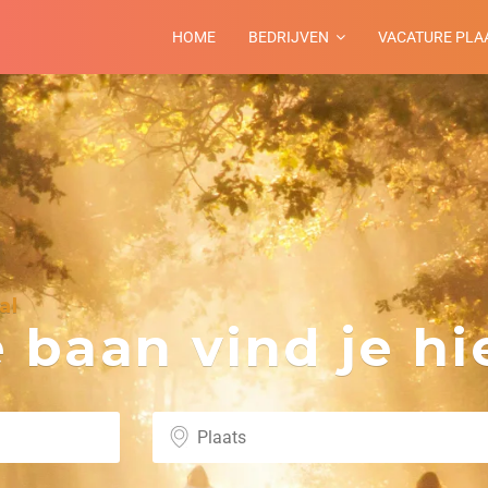
HOME
BEDRIJVEN
VACATURE PLA
al
baan vind je hie