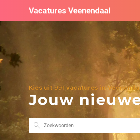
Vacatures Veenendaal
Kies uit
991
vacatures in Veenenda
Jouw nieuwe 