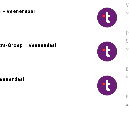
V
p – Veenendaal
5
P
S
tra-Groep – Veenendaal
5
B
5
Veenendaal
R
4