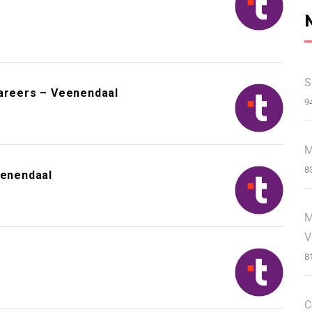
S
Careers – Veenendaal
9
M
8
enendaal
M
V
8
C