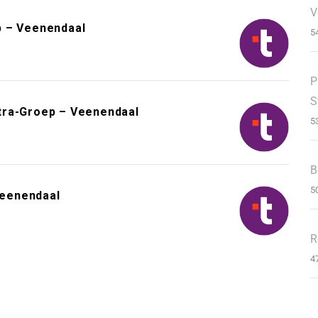
V
p – Veenendaal
5
P
S
tra-Groep – Veenendaal
5
B
5
Veenendaal
R
4