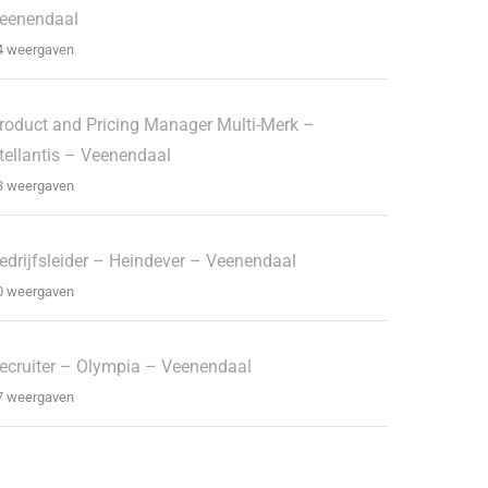
eenendaal
4 weergaven
roduct and Pricing Manager Multi-Merk –
tellantis – Veenendaal
3 weergaven
edrijfsleider – Heindever – Veenendaal
0 weergaven
ecruiter – Olympia – Veenendaal
7 weergaven