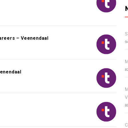
S
Careers – Veenendaal
9
M
8
enendaal
M
V
8
C