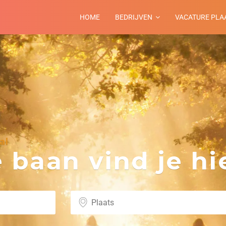
HOME
BEDRIJVEN
VACATURE PLA
al
baan vind je hie