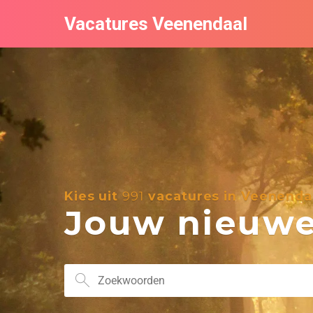
Vacatures Veenendaal
Kies uit
991
vacatures in Veenenda
Jouw nieuwe 