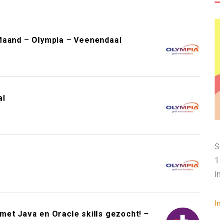
Maand – Olympia – Veenendaal
al
S
1
i
I
et Java en Oracle skills gezocht! –