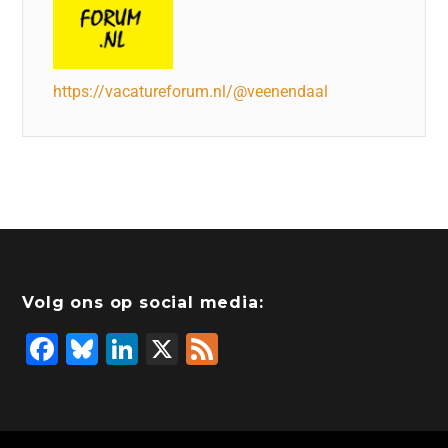
https://vacatureforum.nl/@veenendaal
Volg ons op social media:
F
Bl
Li
X
F
a
u
n
e
c
e
k
e
e
s
e
d