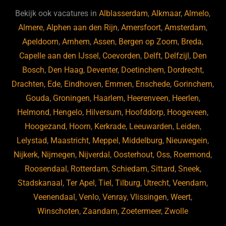
b
ky
dI
Bekijk ook vacatures in
Alblasserdam
,
Alkmaar
,
Almelo
,
o
n
Almere
,
Alphen aan den Rijn
,
Amersfoort
,
Amsterdam
,
Apeldoorn
,
Arnhem
,
Assen
,
Bergen op Zoom
,
Breda
,
o
Capelle aan den IJssel
,
Coevorden
,
Delft
,
Delfzijl
,
Den
k
Bosch
,
Den Haag
,
Deventer
,
Doetinchem
,
Dordrecht
,
Drachten
,
Ede
,
Eindhoven
,
Emmen
,
Enschede
,
Gorinchem
,
Gouda
,
Groningen
,
Haarlem
,
Heerenveen
,
Heerlen
,
Helmond
,
Hengelo
,
Hilversum
,
Hoofddorp
,
Hoogeveen
,
Hoogezand
,
Hoorn
,
Kerkrade
,
Leeuwarden
,
Leiden
,
Lelystad
,
Maastricht
,
Meppel
,
Middelburg
,
Nieuwegein
,
Nijkerk
,
Nijmegen
,
Nijverdal
,
Oosterhout
,
Oss
,
Roermond
,
Roosendaal
,
Rotterdam
,
Schiedam
,
Sittard
,
Sneek
,
Stadskanaal
,
Ter Apel
,
Tiel
,
Tilburg
,
Utrecht
,
Veendam
,
Veenendaal
,
Venlo
,
Venray
,
Vlissingen
,
Weert
,
Winschoten
,
Zaandam
,
Zoetermeer
,
Zwolle