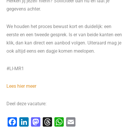
Herken jij jezelf hierin? Solliciteer dan nu en laat je
gegevens achter.
We houden het proces bewust kort en duidelijk: een
eerste en een tweede gesprek. Is er van beide kanten een
klik, dan kan direct een aanbod volgen. Uiteraard mag je
ook altijd eens een dagje komen meelopen.
#LI-MR1
Lees hier meer
Deel deze vacature:
F
Li
M
T
W
E