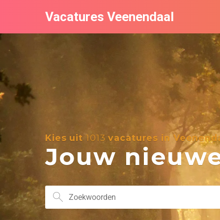
Vacatures Veenendaal
Kies uit
1013
vacatures in Veenend
Jouw nieuwe 