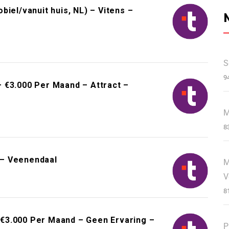
iel/vanuit huis, NL) – Vitens –
S
9
 €3.000 Per Maand – Attract –
M
8
 – Veenendaal
M
V
8
€3.000 Per Maand – Geen Ervaring –
P