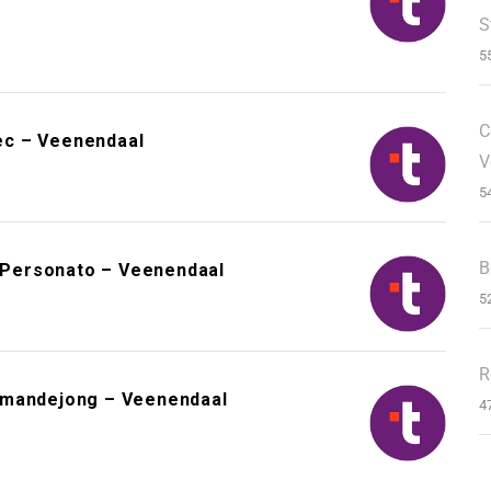
S
5
C
ec – Veenendaal
V
5
B
Personato – Veenendaal
5
R
kmandejong – Veenendaal
4