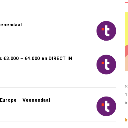
eenendaal
s €3.000 – €4.000 en DIRECT IN
S
1
r Europe – Veenendaal
i
I