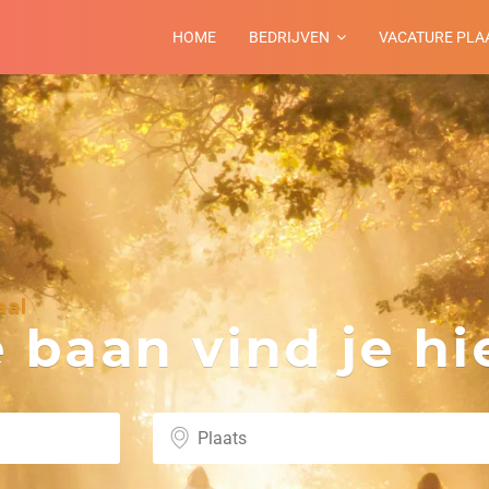
HOME
BEDRIJVEN
VACATURE PLA
aal
baan vind je hie