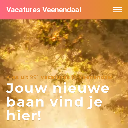
Vacatures Veenendaal
Vacatures per bedrijf in Veendaal
Kies uit
991
vacatures in Veenendaal
Jouw nieuwe
baan vind je
hier!