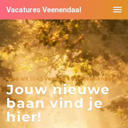
Vacatures Veenendaal
Vacatures per bedrijf in Veendaal
Kies uit
1043
vacatures in Veenendaal
Jouw nieuwe
baan vind je
hier!