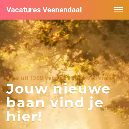
Vacatures Veenendaal
Vacatures per bedrijf in Veendaal
Kies uit
1088
vacatures in Veenendaal
Jouw nieuwe
baan vind je
hier!