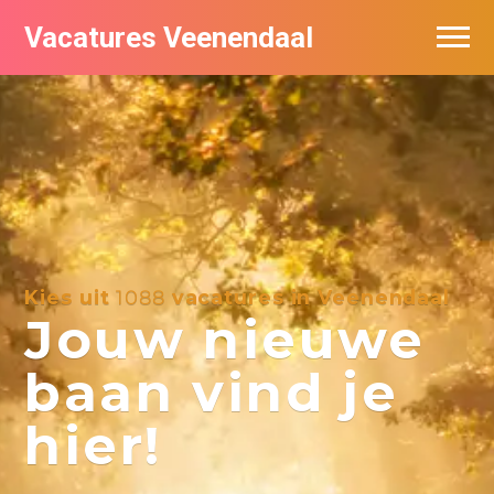
Vacatures Veenendaal
Vacatures per bedrijf in Veendaal
Kies uit
1088
vacatures in Veenendaal
Jouw nieuwe
baan vind je
hier!