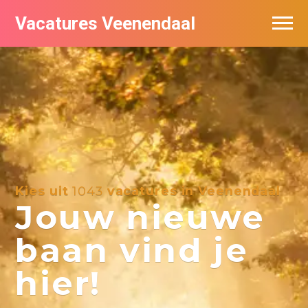
Vacatures Veenendaal
Vacatures per bedrijf in Veendaal
Kies uit
1043
vacatures in Veenendaal
Jouw nieuwe
baan vind je
hier!