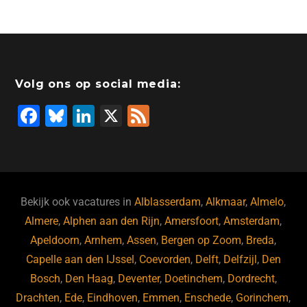
Volg ons op social media:
F
Bl
Li
X
F
a
u
n
e
c
e
k
e
e
s
e
d
b
ky
dI
Bekijk ook vacatures in
Alblasserdam
,
Alkmaar
,
Almelo
,
o
n
Almere
,
Alphen aan den Rijn
,
Amersfoort
,
Amsterdam
,
Apeldoorn
,
Arnhem
,
Assen
,
Bergen op Zoom
,
Breda
,
o
Capelle aan den IJssel
,
Coevorden
,
Delft
,
Delfzijl
,
Den
k
Bosch
,
Den Haag
,
Deventer
,
Doetinchem
,
Dordrecht
,
Drachten
,
Ede
,
Eindhoven
,
Emmen
,
Enschede
,
Gorinchem
,