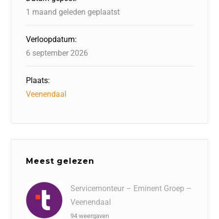
k
1 maand geleden geplaatst
Verloopdatum:
6 september 2026
Plaats:
Veenendaal
Meest gelezen
Servicemonteur – Eminent Groep –
Veenendaal
94 weergaven