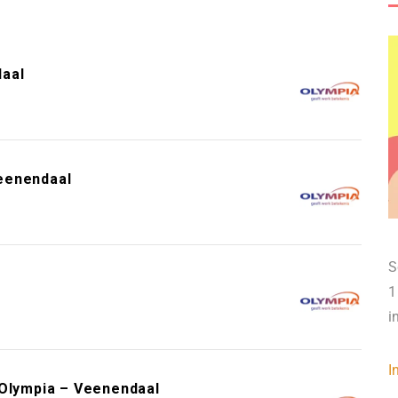
daal
eenendaal
S
1
i
I
 Olympia – Veenendaal