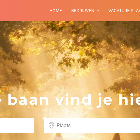
HOME
BEDRIJVEN
VACATURE PLA
aal
baan vind je hie