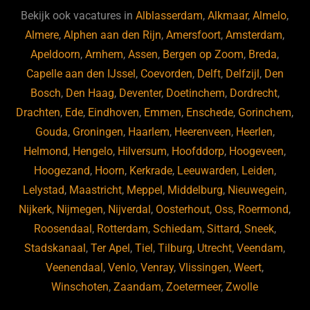
b
ky
dI
Bekijk ook vacatures in
Alblasserdam
,
Alkmaar
,
Almelo
,
o
n
Almere
,
Alphen aan den Rijn
,
Amersfoort
,
Amsterdam
,
Apeldoorn
,
Arnhem
,
Assen
,
Bergen op Zoom
,
Breda
,
o
Capelle aan den IJssel
,
Coevorden
,
Delft
,
Delfzijl
,
Den
k
Bosch
,
Den Haag
,
Deventer
,
Doetinchem
,
Dordrecht
,
Drachten
,
Ede
,
Eindhoven
,
Emmen
,
Enschede
,
Gorinchem
,
Gouda
,
Groningen
,
Haarlem
,
Heerenveen
,
Heerlen
,
Helmond
,
Hengelo
,
Hilversum
,
Hoofddorp
,
Hoogeveen
,
Hoogezand
,
Hoorn
,
Kerkrade
,
Leeuwarden
,
Leiden
,
Lelystad
,
Maastricht
,
Meppel
,
Middelburg
,
Nieuwegein
,
Nijkerk
,
Nijmegen
,
Nijverdal
,
Oosterhout
,
Oss
,
Roermond
,
Roosendaal
,
Rotterdam
,
Schiedam
,
Sittard
,
Sneek
,
Stadskanaal
,
Ter Apel
,
Tiel
,
Tilburg
,
Utrecht
,
Veendam
,
Veenendaal
,
Venlo
,
Venray
,
Vlissingen
,
Weert
,
Winschoten
,
Zaandam
,
Zoetermeer
,
Zwolle