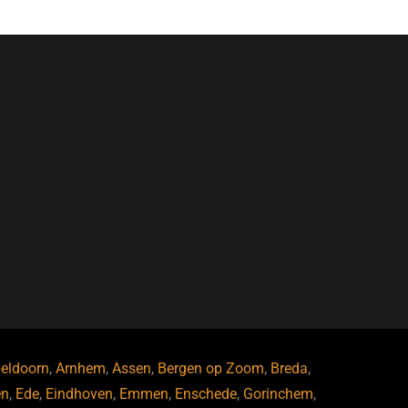
eldoorn
,
Arnhem
,
Assen
,
Bergen op Zoom
,
Breda
,
en
,
Ede
,
Eindhoven
,
Emmen
,
Enschede
,
Gorinchem
,