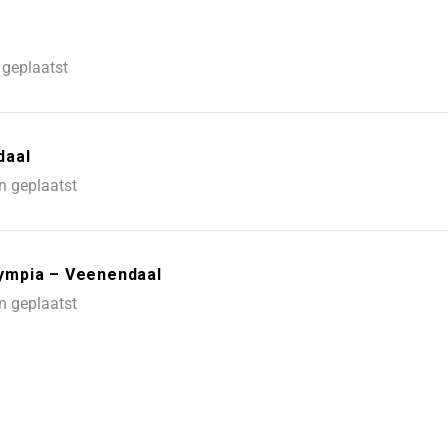
 geplaatst
daal
n geplaatst
ympia – Veenendaal
n geplaatst