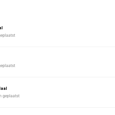
al
geplaatst
geplaatst
daal
n geplaatst