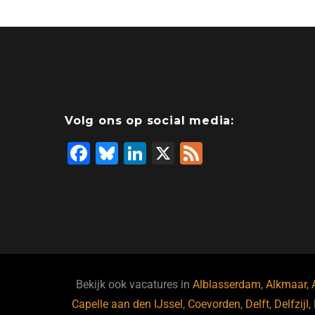
Volg ons op social media:
F
Bl
Li
X
F
a
u
n
e
c
e
k
e
e
s
e
d
b
ky
dI
o
n
o
Bekijk ook vacatures in
Alblasserdam
,
Alkmaar
,
Capelle aan den IJssel
k
,
Coevorden
,
Delft
,
Delfzijl
,