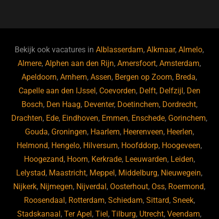
a
u
n
e
c
e
k
e
e
s
e
d
b
ky
dI
Bekijk ook vacatures in
Alblasserdam
,
Alkmaar
,
Almelo
,
o
n
Almere
,
Alphen aan den Rijn
,
Amersfoort
,
Amsterdam
,
Apeldoorn
,
Arnhem
,
Assen
,
Bergen op Zoom
,
Breda
,
o
Capelle aan den IJssel
,
Coevorden
,
Delft
,
Delfzijl
,
Den
k
Bosch
,
Den Haag
,
Deventer
,
Doetinchem
,
Dordrecht
,
Drachten
,
Ede
,
Eindhoven
,
Emmen
,
Enschede
,
Gorinchem
,
Gouda
,
Groningen
,
Haarlem
,
Heerenveen
,
Heerlen
,
Helmond
,
Hengelo
,
Hilversum
,
Hoofddorp
,
Hoogeveen
,
Hoogezand
,
Hoorn
,
Kerkrade
,
Leeuwarden
,
Leiden
,
Lelystad
,
Maastricht
,
Meppel
,
Middelburg
,
Nieuwegein
,
Nijkerk
,
Nijmegen
,
Nijverdal
,
Oosterhout
,
Oss
,
Roermond
,
Roosendaal
,
Rotterdam
,
Schiedam
,
Sittard
,
Sneek
,
Stadskanaal
,
Ter Apel
,
Tiel
,
Tilburg
,
Utrecht
,
Veendam
,