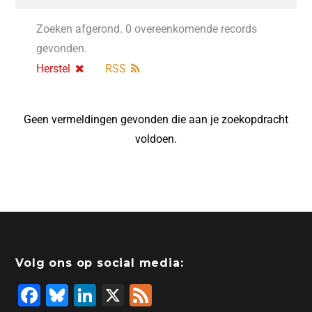
Zoeken afgerond. 0 overeenkomende records
gevonden.
Herstel
RSS
Geen vermeldingen gevonden die aan je zoekopdracht
voldoen.
Volg ons op social media:
F
Bl
Li
X
F