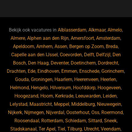
a
u
n
e
c
e
k
e
e
s
e
d
b
ky
dI
Bekijk ook vacatures in
Alblasserdam
,
Alkmaar
,
Almelo
,
o
n
Almere
,
Alphen aan den Rijn
,
Amersfoort
,
Amsterdam
,
Apeldoorn
,
Arnhem
,
Assen
,
Bergen op Zoom
,
Breda
,
o
Capelle aan den IJssel
,
Coevorden
,
Delft
,
Delfzijl
,
Den
k
Bosch
,
Den Haag
,
Deventer
,
Doetinchem
,
Dordrecht
,
Drachten
,
Ede
,
Eindhoven
,
Emmen
,
Enschede
,
Gorinchem
,
Gouda
,
Groningen
,
Haarlem
,
Heerenveen
,
Heerlen
,
Helmond
,
Hengelo
,
Hilversum
,
Hoofddorp
,
Hoogeveen
,
Hoogezand
,
Hoorn
,
Kerkrade
,
Leeuwarden
,
Leiden
,
Lelystad
,
Maastricht
,
Meppel
,
Middelburg
,
Nieuwegein
,
Nijkerk
,
Nijmegen
,
Nijverdal
,
Oosterhout
,
Oss
,
Roermond
,
Roosendaal
,
Rotterdam
,
Schiedam
,
Sittard
,
Sneek
,
Stadskanaal
,
Ter Apel
,
Tiel
,
Tilburg
,
Utrecht
,
Veendam
,