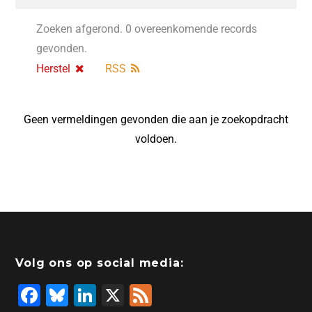
Zoeken afgerond. 0 overeenkomende records
gevonden.
Herstel
RSS
Geen vermeldingen gevonden die aan je zoekopdracht
voldoen.
Volg ons op social media:
F
Bl
Li
X
F