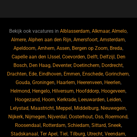
a
u
n
e
c
e
k
e
e
s
e
d
b
ky
dI
Bekijk ook vacatures in
Alblasserdam
,
Alkmaar
,
Almelo
,
o
n
Almere
,
Alphen aan den Rijn
,
Amersfoort
,
Amsterdam
,
Apeldoorn
,
Arnhem
,
Assen
,
Bergen op Zoom
,
Breda
,
o
Capelle aan den IJssel
,
Coevorden
,
Delft
,
Delfzijl
,
Den
k
Bosch
,
Den Haag
,
Deventer
,
Doetinchem
,
Dordrecht
,
Drachten
,
Ede
,
Eindhoven
,
Emmen
,
Enschede
,
Gorinchem
,
Gouda
,
Groningen
,
Haarlem
,
Heerenveen
,
Heerlen
,
Helmond
,
Hengelo
,
Hilversum
,
Hoofddorp
,
Hoogeveen
,
Hoogezand
,
Hoorn
,
Kerkrade
,
Leeuwarden
,
Leiden
,
Lelystad
,
Maastricht
,
Meppel
,
Middelburg
,
Nieuwegein
,
Nijkerk
,
Nijmegen
,
Nijverdal
,
Oosterhout
,
Oss
,
Roermond
,
Roosendaal
,
Rotterdam
,
Schiedam
,
Sittard
,
Sneek
,
Stadskanaal
,
Ter Apel
,
Tiel
,
Tilburg
,
Utrecht
,
Veendam
,