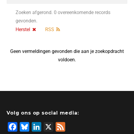
Zoeken afgerond. 0 overeenkomende records
gevonden.
Herstel
RSS
Geen vermeldingen gevonden die aan je zoekopdracht
voldoen.
Volg ons op social media:
F
Bl
Li
X
F