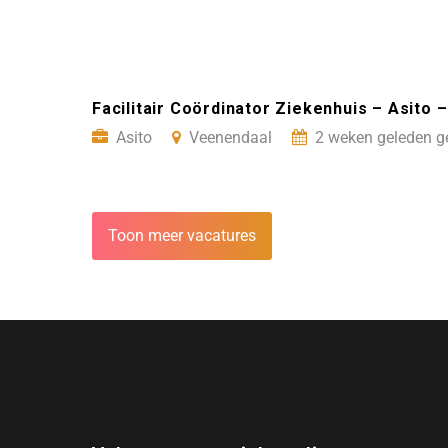
Facilitair Coördinator Ziekenhuis – Asito 
Asito
Veenendaal
2 weken geleden g
Toon meer vacatures