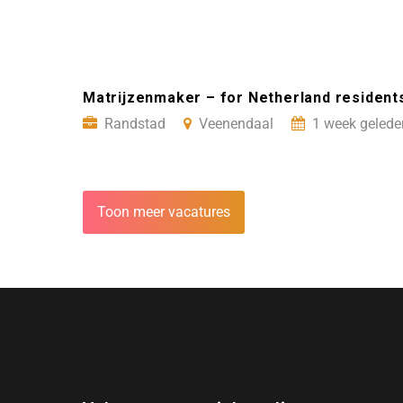
Matrijzenmaker – for Netherland resident
Randstad
Veenendaal
1 week gelede
Toon meer vacatures